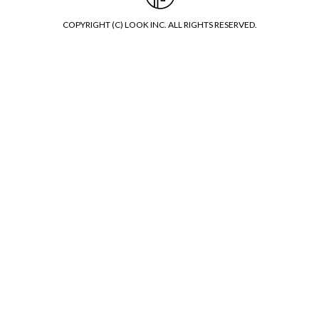
COPYRIGHT (C) LOOK INC. ALL RIGHTS RESERVED.