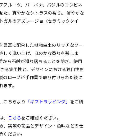
プフルーツ、バーベナ、バジルのコンビネ
せた、爽やかなシトラスの香り。 鮮やかな
トガルのアズレージョ（セラミックタイ
を豊富に配合した植物由来のリッチなソー
さしく洗い上げ、ほのかな香りを残しま
手から石鹸が滑り落ちることを防ぎ、使用
できる実用性と、デザインにおける独自性を
製のロープが手作業で取り付けられた後に
れます。
、こちらより
「ギフトラッピング」
をご購
は、
こちら
をご確認ください。
め、実際の商品とデザイン・色味などの仕
承ください。