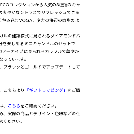
DECOコレクションから人気の3種類のキャ
の爽やかなシトラスでリフレッシュできる
く包み込むVOGA、夕方の海辺の散歩のよ
ガルの建築様式に見られるダイアモンドパ
分を楽しめるミニキャンドルのセットで
年代のアーカイブに見られるカラフルで華やか
なっています。
、ブラックとゴールドでアップデートして
、こちらより
「ギフトラッピング」
をご購
は、
こちら
をご確認ください。
め、実際の商品とデザイン・色味などの仕
承ください。