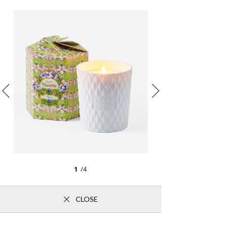
1
/4
CLOSE