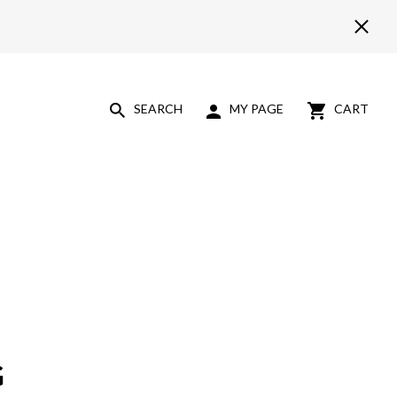
SEARCH
MY PAGE
CART
G