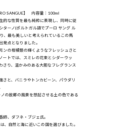
 PURO SANGUE】 内容量：100ml
生的な性質を最も純粋に表現し、同時に従
ターノ(ポルトガル語でプーロ サング ル
あり、最も美しいと考えられているこの馬
出発点となりました。
モンの柑橘類の輝くようなフレッシュさと
ノートでは、スミレの花束とシダーウッ
わさり、温かみのある大胆なフレグランス
強さと、バニラやトンカビーン、パウダリ
。
ターノの故郷の風景を想起させる土の色である
香師、ダフネ・ブジェ氏。
女は、自然と海に近いこの国を選びました。