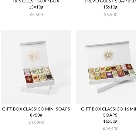
IRIS GUEST SOAP BOX
TREVO GUEST SOAP BO
15×10g
15x10g
¥5,500
¥5,500
GIFT BOX CLASSICO MINI SOAPS
GIFT BOX CLASSICO 16 MI
8×50g
SOAPS
16x50g
¥13,200
¥26,400