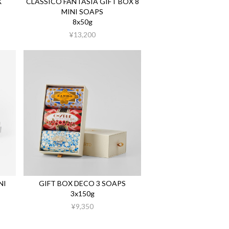
X
CLASSICO FANTASIA GIFT BOX 8
MINI SOAPS
8x50g
¥13,200
NI
GIFT BOX DECO 3 SOAPS
3x150g
¥9,350