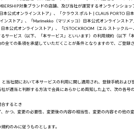
 MEMBERSHIP対象ブランドの店舗、及び当社が運営するオンラインショップ
日本公式オンラインストア」、「クラウス ポルト | CLAUS PORTO 
ラインストア」、「Marimekko（マリメッコ）日本公式オンラインストア
ン） 日本公式オンラインストア」、「L’STOCKROOM（エル ストッ
するサービス（以下、「本サービス」といいます）の利用規約（以下「
約の全ての条項を承諾していただくことが条件となりますので、ご登録
す）と当社間において本サービスの利用に関し適用され、登録手続および
当社が適当と判断する方法で会員にあらかじめ周知した上で、次の各号
適合するとき
ず、かつ、変更の必要性、変更後の内容の相当性、変更の内容その他の
の規約のみに従うものとします。