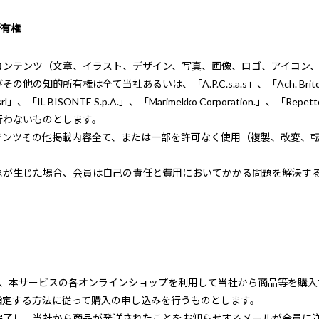
所有権
コンテンツ（文章、イラスト、デザイン、写真、画像、ロゴ、アイコン
有権は全て当社あるいは、「A.P.C.s.a.s」、「Ach. Brito & C.ª, S
son srl」、「IL BISONTE S.p.A.」、「Marimekko Corporation.
行わないものとします。
テンツその他掲載内容全て、または一部を許可なく使用（複製、改変、
題が生じた場合、会員は自己の責任と費用においてかかる問題を解決す
後、本サービスの各オンラインショップを利用して当社から商品等を購入
指定する方法に従って購入の申し込みを行うものとします。
完了し、当社から商品が発送されたことをお知らせするメールが会員に