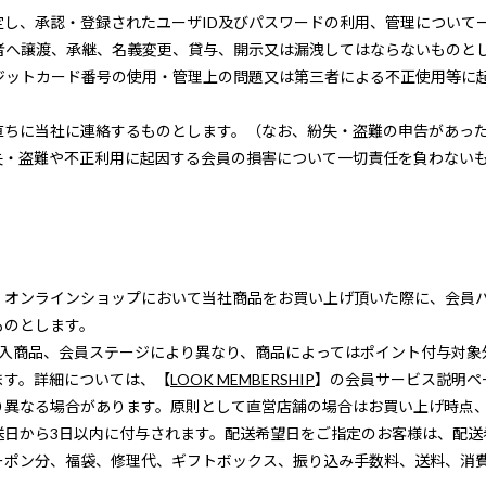
し、承認・登録されたユーザID及びパスワードの利用、管理について
者へ譲渡、承継、名義変更、貸与、開示又は漏洩してはならないものと
レジットカード番号の使用・管理上の問題又は第三者による不正使用等に
直ちに当社に連絡するものとします。（なお、紛失・盗難の申告があっ
失・盗難や不正利用に起因する会員の損害について一切責任を負わない
・オンラインショップにおいて当社商品をお買い上げ頂いた際に、会員
ものとします。
購入商品、会員ステージにより異なり、商品によってはポイント付与対象
ます。詳細については、【
LOOK MEMBERSHIP
】の会員サービス説明ペ
り異なる場合があります。原則として直営店舗の場合はお買い上げ時点、
送日から3日以内に付与されます。配送希望日をご指定のお客様は、配送
ーポン分、福袋、修理代、ギフトボックス、振り込み手数料、送料、消