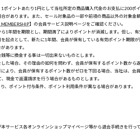
1ポイントあたり1円として当社所定の商品購入代金のお支払に200ポ
場合があります。また、セール対象品の一部や前項の商品以外の対象金
 MEMBERSHIP
】の会員サービス説明ページをご確認ください。
から1年間を期限とし、期間満了によりポイントが消滅します。但し、有
日を起点として、新たに1年間、会員が保有している有効ポイント期限が
合があります。
金銭等に換金する事は一切出来ないものとします。
をした場合、その理由の如何を問わず、会員が保有するポイント数から
算により、会員が保有するポイント数がゼロを下回る場合、当社は、会
て、現金で返還請求を行う場合があるものとします。
より、ポイント付与条件、ポイント利用条件が異なる場合があります。
が本サービス各オンラインショップマイページ等から退会手続きを行っ