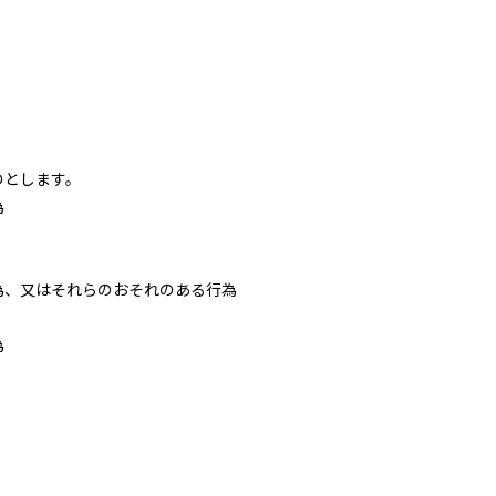
のとします。
為
為、又はそれらのおそれのある行為
為