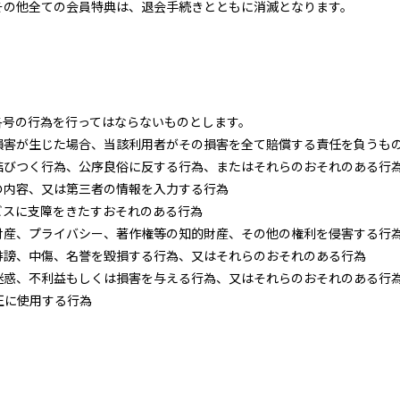
その他全ての会員特典は、退会手続きとともに消滅となります。
各号の行為を行ってはならないものとします。
損害が生じた場合、当該利用者がその損害を全て賠償する責任を負うも
結びつく行為、公序良俗に反する行為、またはそれらのおそれのある行
の内容、又は第三者の情報を入力する行為
ビスに支障をきたすおそれのある行為
財産、プライバシー、著作権等の知的財産、その他の権利を侵害する行
誹謗、中傷、名誉を毀損する行為、又はそれらのおそれのある行為
迷惑、不利益もしくは損害を与える行為、又はそれらのおそれのある行
正に使用する行為