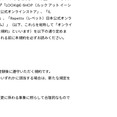
「LOOK@E-SHOP（ルック アット イーシ
日本公式オンラインストア」、「IL
」、「Repetto（レペット）日本公式オンラ
クルーム）」（以下、これらを総称して「オンライ
本規約」といいます）を以下の通り定めま
される前に本規約を必ずお読みください。
登録後に遵守いただく規約です。
のいずれかに該当する場合は、新たな規定を
変更に係わる事象に照らして合理的なもので