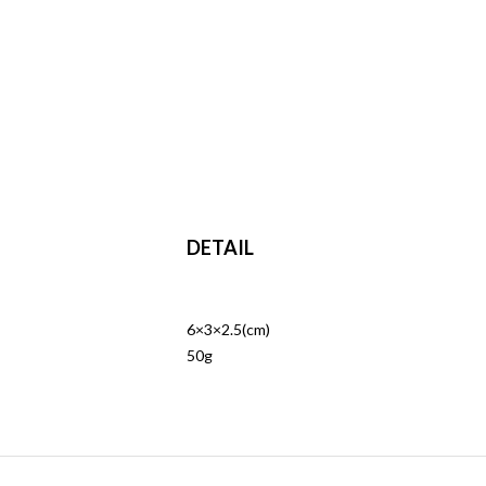
DETAIL
6×3×2.5(cm)
50g