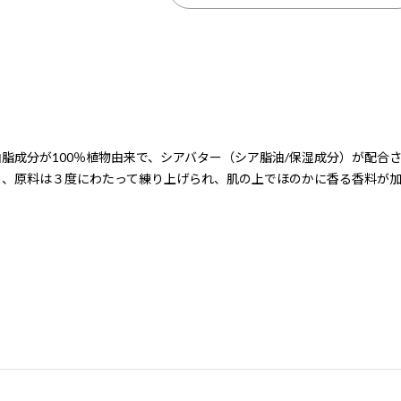
脂成分が100％植物由来で、シアバター（シア脂油/保湿成分）が配合
め、原料は３度にわたって練り上げられ、肌の上でほのかに香る香料が