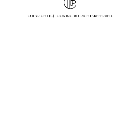
COPYRIGHT (C) LOOK INC. ALL RIGHTS RESERVED.