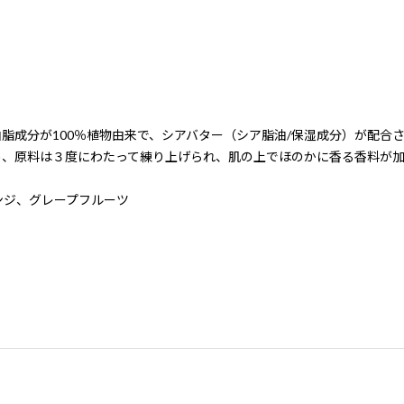
脂成分が100％植物由来で、シアバター（シア脂油/保湿成分）が配合
め、原料は３度にわたって練り上げられ、肌の上でほのかに香る香料が
ンジ、グレープフルーツ