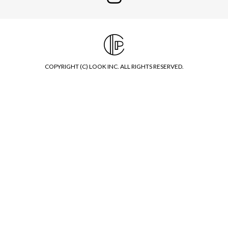
COPYRIGHT (C) LOOK INC. ALL RIGHTS RESERVED.