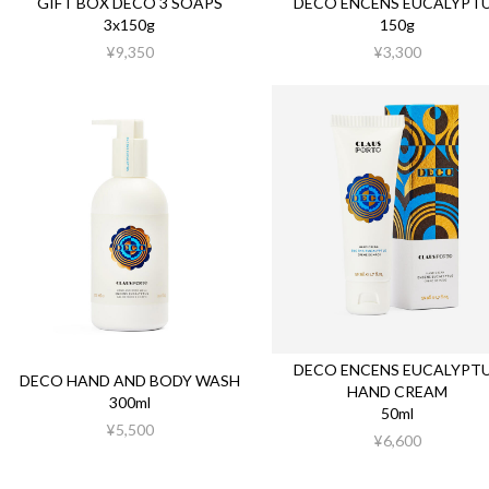
GIFT BOX DECO 3 SOAPS
DECO ENCENS EUCALYPT
3x150g
150g
¥9,350
¥3,300
DECO ENCENS EUCALYPT
DECO HAND AND BODY WASH
HAND CREAM
300ml
50ml
¥5,500
¥6,600