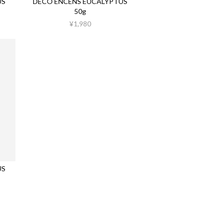
US
DECO ENCENS EUCALYPTUS
50g
¥1,980
US