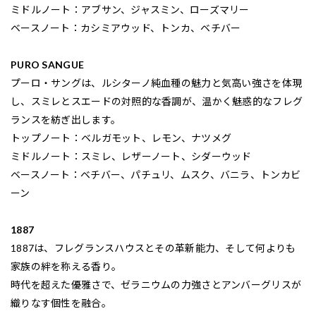
ミドルノート：アブサン、ジャスミン、ローズマリー
ベースノート：カシミアウッド、トンカ、ベチバー
PURO SANGUE
プーロ・サングは、ルシターノ純血種の魅力と気高い強さを体現
し、スミレとスエードの対照的な香調が、温かく魅惑的なフレグ
ランスを紡ぎ出します。
トップノート：ベルガモット、レモン、ナツメグ
ミドルノート：スミレ、レザーノート、シダーウッド
ベースノート：ベチバー、パチュリ、ムスク、バニラ、トンカビ
ーン
1887
1887は、フレグランスハウスとその革新能力、そして何よりも
家族の絆を称える香り。
時代を超えた優雅さで、ゼラニウムの力強さとアンバーグリスが
織りなす個性を融合。