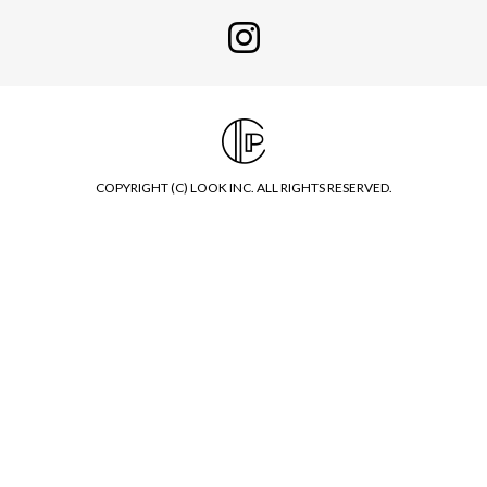
COPYRIGHT (C) LOOK INC. ALL RIGHTS RESERVED.