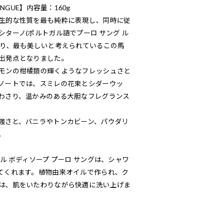
 SANGUE】内容量：160g
生的な性質を最も純粋に表現し、同時に従
ターノ(ポルトガル語でプーロ サング ル
あり、最も美しいと考えられているこの馬
出発点となりました。
モンの柑橘類の輝くようなフレッシュさと
ノートでは、スミレの花束とシダーウッ
わさり、温かみのある大胆なフレグランス
強さと、バニラやトンカビーン、パウダリ
。
ル ボディソープ プーロ サングは、シャワ
てくれます。植物由来オイルで作られ、ク
は、肌をいたわりながら快適に洗い上げま