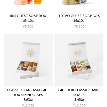
IRIS GUEST SOAP BOX
TREVO GUEST SOAP BOX
15×10g
15x10g
¥5,500
¥5,500
CLASSICO FANTASIA GIFT
GIFT BOX CLASSICO MINI
BOX 8 MINI SOAPS
SOAPS
8x50g
8×50g
¥13,200
¥13,200